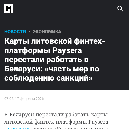
НОВОСТИ
ЭКОНОМИКА
Карты литовской финтех-
платформы Paysera
перестали работать в
Беларуси: «часть мер по
соблюдению санкций»
В Беларуси перестали работать карты 
литовской финтех-платформы Paysera, 
передает 
издание «Белорусы и рынок».