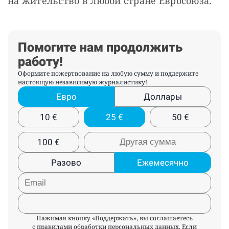
на жительство в любой стране Евросоюза.
Помогите нам продолжить
работу!
Оформите пожертвование на любую сумму и поддержите
настоящую независимую журналистику!
Евро
Доллары
10
€
25
€
50
€
100
€
Разово
Ежемесячно
Нажимая кнопку «Поддержать», вы соглашаетесь
с
правилами обработки персональных данных
. Если