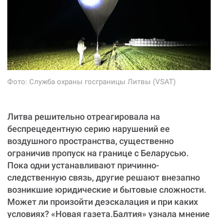
обработки персональных данных
. Если вы захотите отписаться
от регулярного пожертвования, напишите нам на почту:
contact@novayagazeta.ee
ПОДДЕРЖАТЬ
Фото: Служба охраны госграницы Литвы (VSAT)
Литва решительно отреагировала на
беспрецедентную серию нарушений ее
воздушного пространства, существенно
ограничив пропуск на границе с Беларусью.
Пока одни устанавливают причинно-
следственную связь, другие решают внезапно
возникшие юридические и бытовые сложности.
Может ли произойти деэскалация и при каких
условиях? «Новая газета.Балтия» узнала мнение