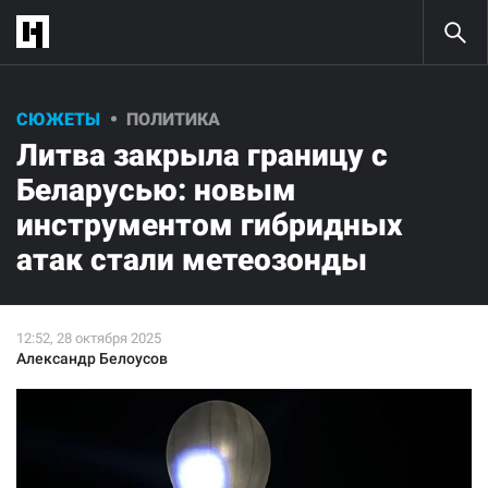
Помогите нам продолжить
СЮЖЕТЫ
ПОЛИТИКА
работу!
Литва закрыла границу с
Оформите пожертвование на любую сумму и поддержите
Беларусью: новым
настоящую независимую журналистику!
Евро
Доллары
инструментом гибридных
атак стали метеозонды
10
€
25
€
50
€
100
€
Разово
Ежемесячно
Александр Белоусов
Нажимая кнопку «Поддержать», вы соглашаетесь с
правилами