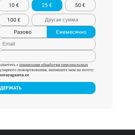
10
€
25
€
50
€
100
€
Разово
Ежемесячно
ашаетесь с
правилами обработки персональных
егулярного пожертвования, напишите нам на почту:
novayagazeta.ee
ДЕРЖАТЬ