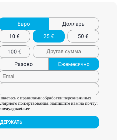
Евро
Доллары
10
€
25
€
50
€
100
€
Разово
Ежемесячно
ашаетесь с
правилами обработки персональных
егулярного пожертвования, напишите нам на почту:
novayagazeta.ee
ДЕРЖАТЬ