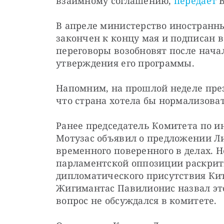
взаимному соглашению, 
передает
 
В апреле министерство иностранны
закончен к концу мая и подписан в
переговоры возобновят после начал
утверждения его программы.
Напомним, на прошлой неделе през
что страна хотела бы нормализова
Ранее председатель Комитета по и
Мотузас объявил о предложении Л
временного поверенного в делах. Н
парламентской оппозиции раскрит
дипломатического присутствия Кита
Жигимантас Павилионис назвал это
вопрос не обсуждался в комитете.