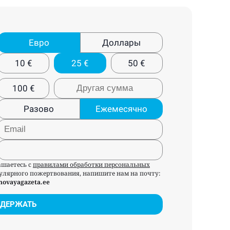
Евро
Доллары
10
€
25
€
50
€
100
€
Разово
Ежемесячно
ашаетесь с
правилами обработки персональных
егулярного пожертвования, напишите нам на почту:
novayagazeta.ee
ДЕРЖАТЬ