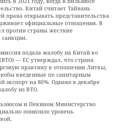
ь в 2021 году, когда в Вильнюсе 
ельство. Китай считает Тайвань 
й права открывать представительства 
ерживает официальные отношения. В 
л против страны жесткие 
 санкции.
омиссия подала жалобу на Китай во 
ВТО) — ЕС утверждал, что страна 
говую практику в отношении Литвы, 
якобы введенные по санитарным 
 экспорт на 80%. Однако в декабре 
алобу из ВТО.
ьнюсом и Пекином Министерство 
иально понизило уровень 
вой.