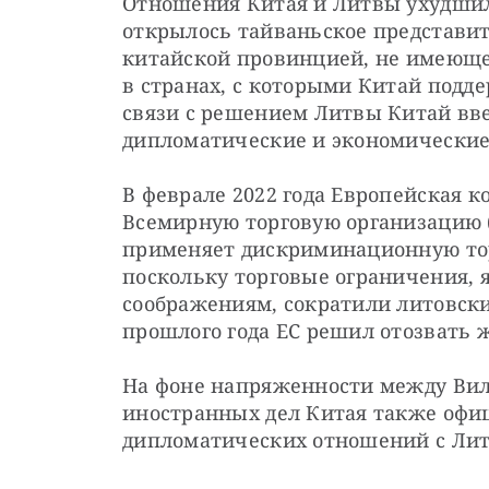
Отношения Китая и Литвы ухудшилис
открылось тайваньское представит
китайской провинцией, не имеюще
в странах, с которыми Китай подд
связи с решением Литвы Китай вве
дипломатические и экономические
В феврале 2022 года Европейская к
Всемирную торговую организацию (
применяет дискриминационную тор
поскольку торговые ограничения, 
соображениям, сократили литовский
прошлого года ЕС решил отозвать ж
На фоне напряженности между Вил
иностранных дел Китая также офиц
дипломатических отношений с Лит