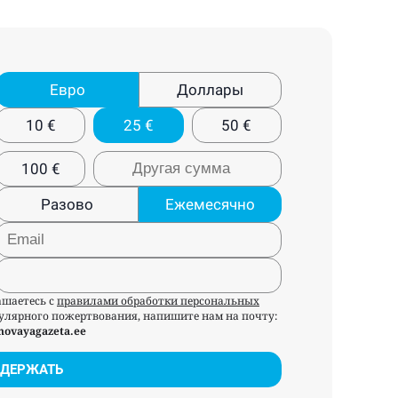
Евро
Доллары
10
€
25
€
50
€
100
€
Разово
Ежемесячно
ашаетесь с
правилами обработки персональных
егулярного пожертвования, напишите нам на почту:
novayagazeta.ee
ДЕРЖАТЬ