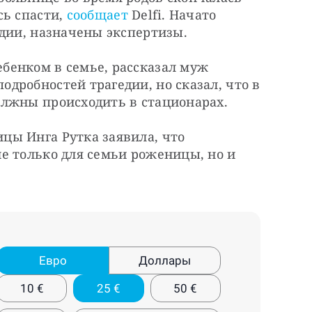
ь спасти, 
сообщает
 Delfi. Начато 
едии, назначены экспертизы.
енком в семье, рассказал муж 
робностей трагедии, но сказал, что в 
олжны происходить в стационарах.
ы Инга Рутка заявила, что 
е только для семьи роженицы, но и 
Евро
Доллары
10
€
25
€
50
€