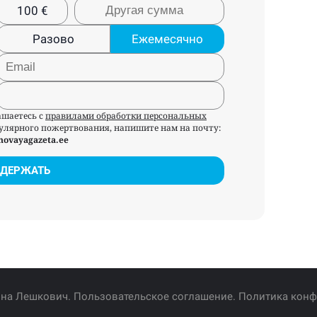
100
€
Разово
Ежемесячно
ашаетесь с
правилами обработки персональных
егулярного пожертвования, напишите нам на почту:
novayagazeta.ee
ДЕРЖАТЬ
Яна Лешкович.
Пользовательское соглашение
.
Политика кон