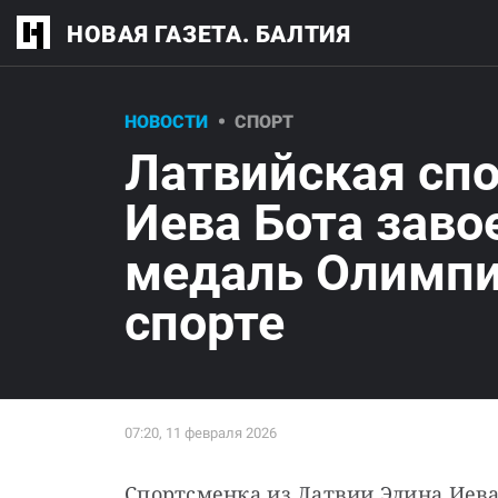
НОВАЯ ГАЗЕТА. БАЛТИЯ
НОВОСТИ
СПОРТ
Латвийская сп
Иева Бота заво
медаль Олимпи
спорте
Спортсменка из Латвии Элина Иева