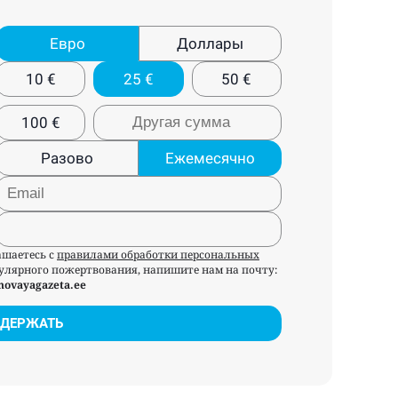
Евро
Доллары
10
€
25
€
50
€
100
€
Разово
Ежемесячно
ашаетесь с
правилами обработки персональных
егулярного пожертвования, напишите нам на почту:
novayagazeta.ee
ДЕРЖАТЬ