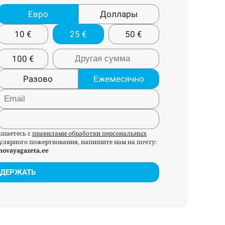
Евро
Доллары
10
€
25
€
50
€
100
€
Разово
Ежемесячно
ашаетесь с
правилами обработки персональных
егулярного пожертвования, напишите нам на почту:
novayagazeta.ee
ДЕРЖАТЬ