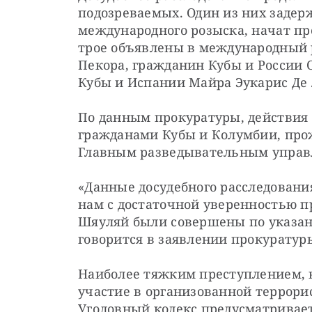
подозреваемых. Один из них задер
международного розыска, начат про
трое объявлены в международный 
Пекора, гражданин Кубы и России О
Кубы и Испании Майра Эукарис Де 
По данным прокуратуры, действия 
гражданами Кубы и Колумбии, про
Главным разведывательным управл
«Данные досудебного расследования
нам с достаточной уверенностью п
Шяуляй были совершены по указани
говорится в заявлении прокуратур
Наиболее тяжким преступлением, 
участие в организованной террорис
Уголовный кодекс предусматривает 