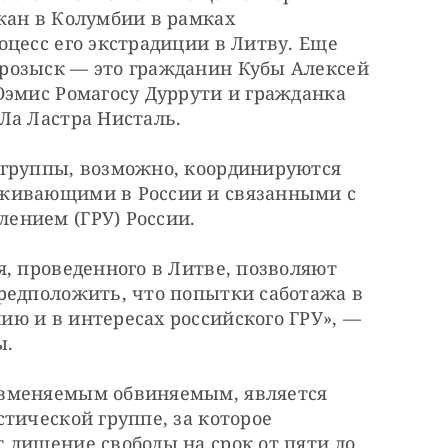
жан в Колумбии в рамках 
цесс его экстрадиции в Литву. Еще 
розыск — это гражданин Кубы Алексей 
эмис Ромагосу Дуррути и гражданка 
Ла Ластра Нисталь.
группы, возможно, координируются 
живающими в России и связанными с 
ением (ГРУ) России.
, проведенного в Литве, позволяют 
редположить, что попытки саботажа в 
ю и в интересах российского ГРУ», — 
ы.
вменяемым обвиняемым, является 
тической группе, за которое 
лишение свободы на срок от пяти до 