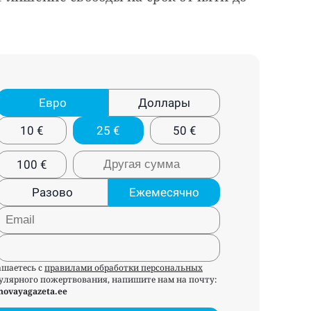
Евро
Доллары
10
€
25
€
50
€
100
€
Разово
Ежемесячно
ашаетесь с
правилами обработки персональных
егулярного пожертвования, напишите нам на почту:
novayagazeta.ee