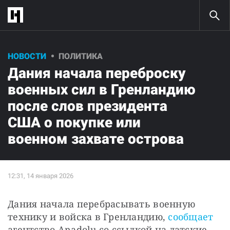
НОВОСТИ
ПОЛИТИКА
Дания начала переброску
военных сил в Гренландию
после слов президента
США о покупке или
военном захвате острова
Дания начала перебрасывать военную 
технику и войска в Гренландию, 
сообщает 
агентство Anadolu cо ссылкой на датские 