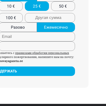
10
€
25
€
50
€
100
€
Разово
Ежемесячно
ашаетесь с
правилами обработки персональных
егулярного пожертвования, напишите нам на почту:
novayagazeta.ee
ДЕРЖАТЬ