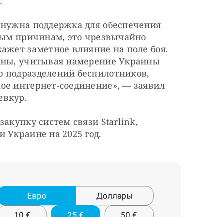
.
 нужна поддержка для обеспечения 
ным причинам, это чрезвычайно 
ажет заметное влияние на поле боя. 
жны, учитывая намерение Украины 
 подразделений беспилотников, 
ое интернет-соединение», — заявил 
евкур.
акупку систем связи Starlink, 
 Украине на 2025 год.
Евро
Доллары
10
€
25
€
50
€