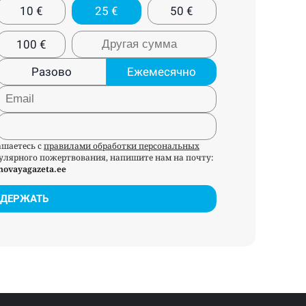
10
€
25
€
50
€
100
€
Разово
Ежемесячно
ашаетесь с
правилами обработки персональных
егулярного пожертвования, напишите нам на почту:
novayagazeta.ee
ДЕРЖАТЬ