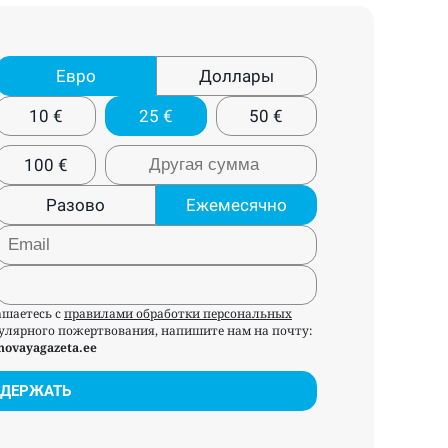
Евро
Доллары
10
€
25
€
50
€
100
€
Разово
Ежемесячно
ашаетесь с
правилами обработки персональных
егулярного пожертвования, напишите нам на почту:
novayagazeta.ee
ДЕРЖАТЬ