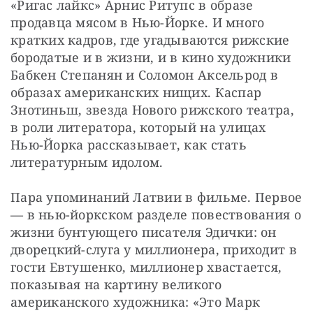
«Ригас лайкс» Арнис Ритупс в образе 
продавца мясом в Нью-Йорке. И много 
кратких кадров, где угадываются рижские 
бородатые и в жизни, и в кино художники 
Бабкен Степанян и Соломон Аксельрод в 
образах американских нищих. Каспар 
Знотиньш, звезда Нового рижского театра, 
в роли литератора, который на улицах 
Нью-Йорка рассказывает, как стать 
литературным идолом.
Пара упоминаний Латвии в фильме. Первое 
— в нью-йоркском разделе повествования о 
жизни бунтующего писателя Эдички: он 
дворецкий-слуга у миллионера, приходит в 
гости Евтушенко, миллионер хвастается, 
показывая на картину великого 
американского художника: «Это Марк 