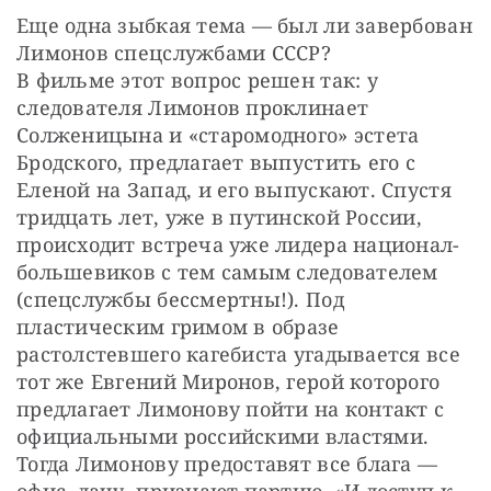
Еще одна зыбкая тема — был ли завербован 
Лимонов спецслужбами СССР?
В фильме этот вопрос решен так: у 
следователя Лимонов проклинает 
Солженицына и «старомодного» эстета 
Бродского, предлагает выпустить его с 
Еленой на Запад, и его выпускают. Спустя 
тридцать лет, уже в путинской России, 
происходит встреча уже лидера национал-
большевиков с тем самым следователем 
(спецслужбы бессмертны!). Под 
пластическим гримом в образе 
растолстевшего кагебиста угадывается все 
тот же Евгений Миронов, герой которого 
предлагает Лимонову пойти на контакт с 
официальными российскими властями. 
Тогда Лимонову предоставят все блага — 
офис, дачу, признают партию. «И доступ к 