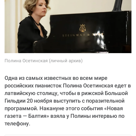
обработки персональных данных
. Если вы захотите отписаться
от регулярного пожертвования, напишите нам на почту:
contact@novayagazeta.ee
ПОДДЕРЖАТЬ
Полина Осетинская (личный архив)
Одна из самых известных во всем мире
российских пианисток Полина Осетинская едет в
латвийскую столицу, чтобы в рижской Большой
Гильдии 20 ноября выступить с поразительной
программой. Накануне этого события «Новая
газета — Балтия» взяла у Полины интервью по
телефону.