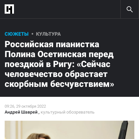
Помогите нам продолжить
СЮЖЕТЫ
КУЛЬТУРА
работу!
Российская пианистка
Оформите пожертвование на любую сумму и поддержите
Полина Осетинская перед
настоящую независимую журналистику!
Евро
Доллары
поездкой в Ригу: «Сейчас
человечество обрастает
10
€
25
€
50
€
скорбным бесчувствием»
100
€
Разово
Ежемесячно
Андрей Шаврей
,
культурный обозреватель
Нажимая кнопку «Поддержать», вы соглашаетесь с
правилами