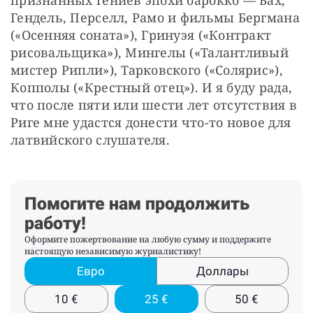
признанных гениев эпохи барокко — Бах, 
Гендель, Перселл, Рамо и фильмы Бергмана 
(«Осенняя соната»), Гринуэя («Контракт 
рисовальщика»), Мингелы («Талантливый 
мистер Рипли»), Тарковского («Солярис»), 
Копполы («Крестный отец»). И я буду рада, 
что после пяти или шести лет отсутствия в 
Риге мне удастся донести что-то новое для 
латвийского слушателя. 
Помогите нам продолжить
работу!
Оформите пожертвование на любую сумму и поддержите
настоящую независимую журналистику!
Евро
Доллары
10
€
25
€
50
€