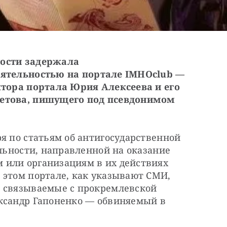
ности задержала
еятельностью на портале
IMHOclub —
ктора портала Юрия Алексеева и его
ретова, пишущего под псевдонимом
ря по статьям об антигосударственной
ельности, направленной на оказание
 или организациям в их действиях
 этом портале, как указывают СМИ,
, связываемые с прокремлевской
ександр Гапоненко — обвиняемый в