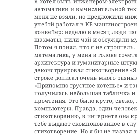
Я хотел быть инженером-электрон
автоматики и вычислительной тех
меня не взяли, но предложили ин
учебой работал в КБ машиностроен
конвейер: неделю в месяц люди изо
шахматы, пили чай и обсуждали му
Потом я понял, что я не строител
математика, у меня в голове сочет
архитектура и гуманитарные штук
деконструировал стихотворение «Я
строке дописал очень много разных
«Припомню грустное хотенье» и так
получилась небольшая табличка и
прочтения. Это было круто, свежо, 
компьютеры. Правда, один человек
стихотворению, в интернете она к
тебе выдают скомпонованное в сл
стихотворение. Но я бы не назвал э