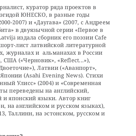
налист, куратор ряда проектов в
д эгидой ЮНЕСКО, в разные годы
00-2007) и «Даугава» (2007, с Андреем
бита» в двуязычной серии «Первое в
atvijā издала сборник его поэзии Cafe
 шорт-лист латвийской литературной
ах, журналах и альманахах в России
 США («Черновик», «Reflect...»),
Двоеточие»), Латвии («Аванпорт»,
, Японии (Asahi Evening News). Стихи
ный Улисс» (2004) и «Современная
ксты переведены на английский,
 и японский языки. Автор книг
он, на английском и русском языках),
013, Таллинн, на эстонском, русском и