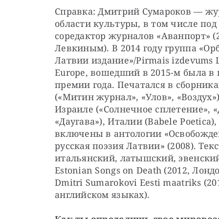
Справка: Дмитрий Сумароков — жур
области культуры, в том числе по
соредактор журналов «Аванпорт» (20
Левкиным). В 2014 году группа «Ор
Латвии издание»/Pirmais izdevums L
Europe, вошедший в 2015-м была в
премии года. Печатался в сборник
(«Митин журнал», «Улов», «Воздух»),
Израиле («Солнечное сплетение», «
«Даугава»), Италии (Babele Poetica)
включены в антологии «Освобожден
русская поэзия Латвии» (2008). Те
итальянский, латышский, эвенский
Estonian Songs on Death (2012, Лонд
Dmitri Sumarokovi Eesti maatriks (2
английском языках).