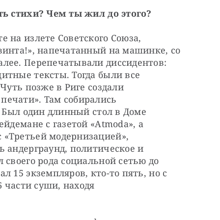
ть стихи? Чем ты жил до этого?
е на излете Советского Союза,
винта!», напечатанный на машинке, со
алее. Перепечатывали диссидентов:
итные тексты. Тогда были все
 Чуть позже в Риге создали
печати». Там собирались
. Был один длинный стол в Доме
ейдемане с газетой «Atmoda», а
 «Третьей модернизацией»,
ь андерграунд, политическое и
 своего рода социальной сетью до
л 15 экземпляров, кто-то пять, но с
6 части суши, находя