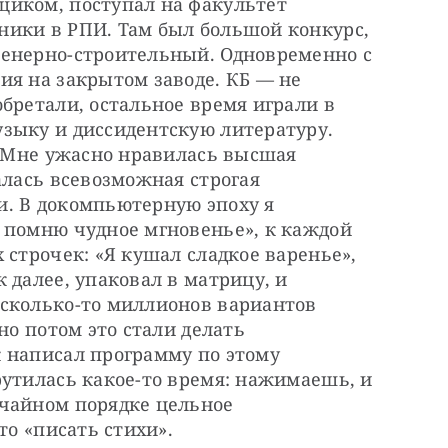
щиком, поступал на факультет
ники в РПИ. Там был большой конкурс,
женерно-строительный. Одновременно с
ия на закрытом заводе. КБ — не
бретали, остальное время играли в
зыку и диссидентскую литературу.
ь. Мне ужасно нравилась высшая
алась всевозможная строгая
и. В докомпьютерную эпоху я
 помню чудное мгновенье», к каждой
 строчек: «Я кушал сладкое варенье»,
 далее, упаковал в матрицу, и
 сколько-то миллионов вариантов
но потом это стали делать
 написал программу по этому
рутилась какое-то время: нажимаешь, и
учайном порядке цельное
то «писать стихи».